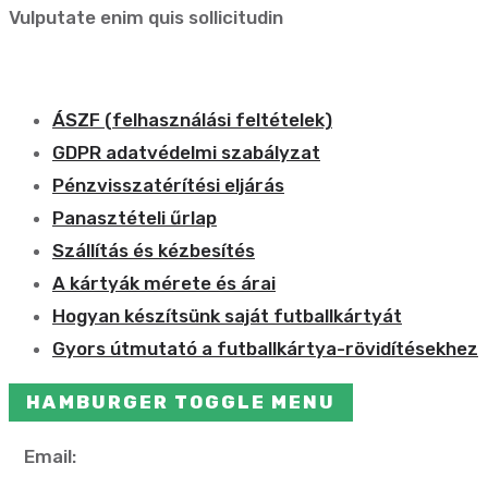
Vulputate enim quis sollicitudin
ÁSZF (felhasználási feltételek)
GDPR adatvédelmi szabályzat
Pénzvisszatérítési eljárás
Panasztételi űrlap
Szállítás és kézbesítés
A kártyák mérete és árai
Hogyan készítsünk saját futballkártyát
Gyors útmutató a futballkártya-rövidítésekhez
HAMBURGER TOGGLE MENU
Email:
info@futcard.hu