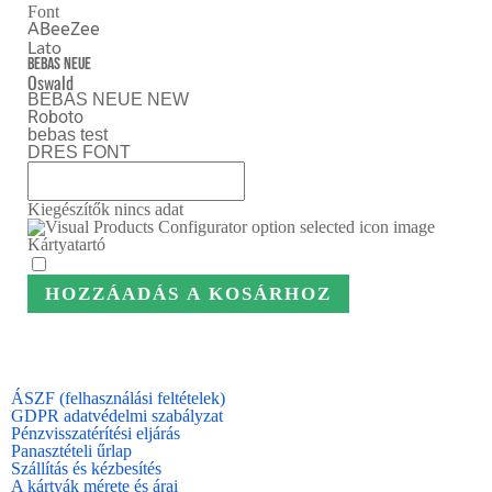
Font
ABeeZee
Lato
Bebas Neue
Oswald
BEBAS NEUE NEW
Roboto
bebas test
DRES FONT
Kiegészítők
nincs adat
Kártyatartó
HOZZÁADÁS A KOSÁRHOZ
ÁSZF (felhasználási feltételek)
GDPR adatvédelmi szabályzat
Pénzvisszatérítési eljárás
Panasztételi űrlap
Szállítás és kézbesítés
A kártyák mérete és árai