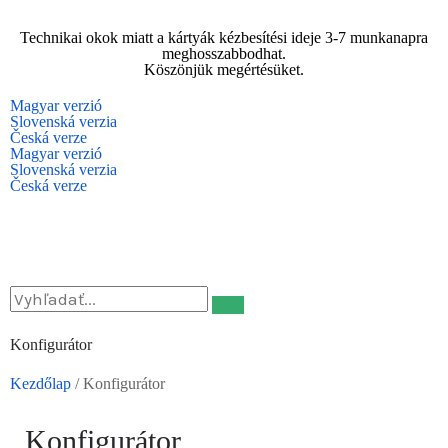
Skip
to
Technikai okok miatt a kártyák kézbesítési ideje 3-7 munkanapra
content
meghosszabbodhat.
Köszönjük megértésüket.
Magyar verzió
Slovenská verzia
Česká verze
Magyar verzió
Slovenská verzia
Česká verze
Konfigurátor
Kezdőlap
/ Konfigurátor
Konfigurátor